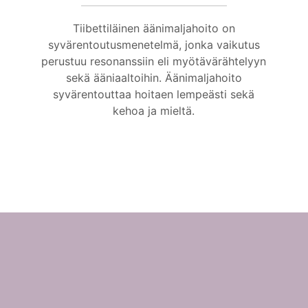
Tiibettiläinen äänimaljahoito on
syvärentoutusmenetelmä, jonka vaikutus
perustuu resonanssiin eli myötävärähtelyyn
sekä ääniaaltoihin. Äänimaljahoito
syvärentouttaa hoitaen lempeästi sekä
kehoa ja mieltä.