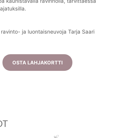
oa kaunistavalla ravinnolla, tarvittaessa
 ajatuksilla.
ravinto- ja luontaisneuvoja Tarja Saari
OSTA LAHJAKORTTI
OT