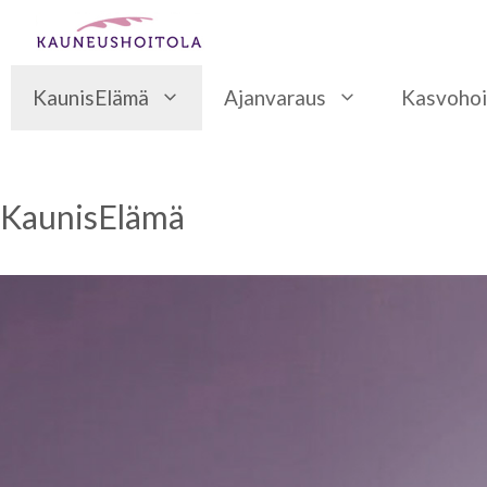
Siirry
sisältöön
KaunisElämä
Ajanvaraus
Kasvohoi
KaunisElämä