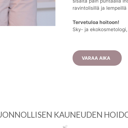
sisältä päin puhtaalla ih
ravintolisillä ja lempeillä
Tervetuloa hoitoon!
Sky- ja ekokosmetologi, 
VARAA AIKA
UONNOLLISEN KAUNEUDEN HOID