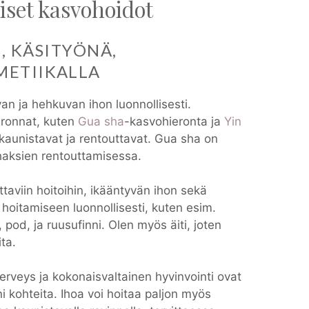
iset kasvohoidot
I, KÄSITYÖNÄ,
ETIIKALLA
n ja hehkuvan ihon luonnollisesti.
eronnat, kuten
Gua sha
-kasvohieronta ja
Yin
kaunistavat ja rentouttavat. Gua sha on
haksien rentouttamisessa.
ttaviin hoitoihin, ikääntyvän ihon sekä
 hoitamiseen luonnollisesti, kuten esim.
 pod, ja ruusufinni. Olen myös äiti, joten
ita.
erveys ja kokonaisvaltainen hyvinvointi ovat
ni kohteita. Ihoa voi hoitaa paljon myös