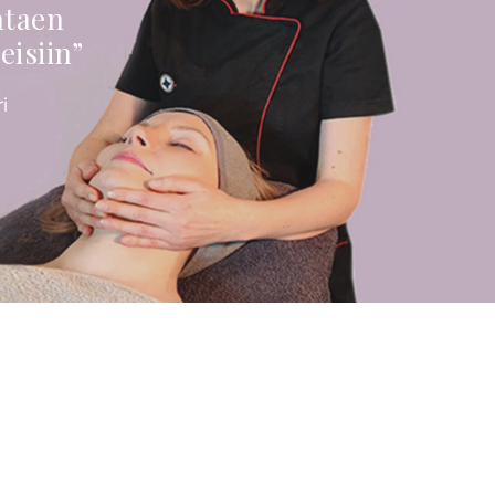
ntaen
eisiin”
i