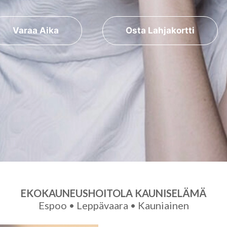
Varaa Aika
Osta Lahjakortti
EKOKAUNEUSHOITOLA
KAUNISELÄMÄ
Espoo • Leppävaara • Kauniainen