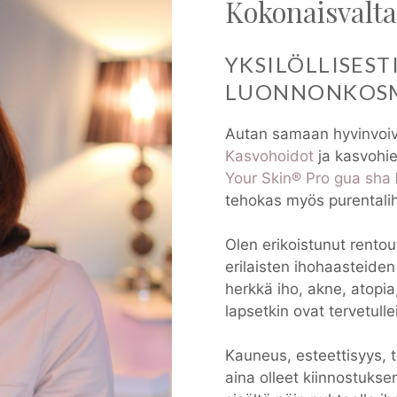
Kokonaisvalta
YKSILÖLLISEST
LUONNONKOSM
Autan samaan hyvinvoiva
Kasvohoidot
ja kasvohi
Your Skin® Pro gua sha
tehokas myös purentali
Olen erikoistunut rentou
erilaisten ihohaasteiden
herkkä iho, akne, atopia,
lapsetkin ovat tervetulle
Kauneus, esteettisyys, t
aina olleet kiinnostukse