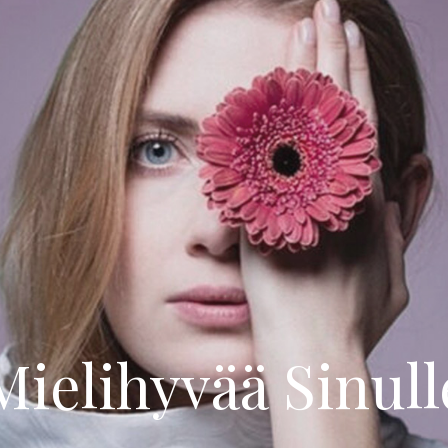
Mielihyvää Sinull