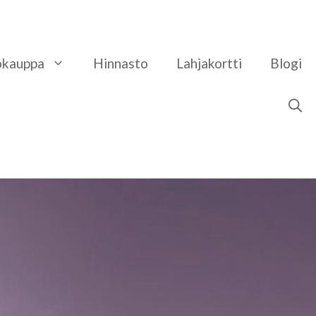
okauppa
Hinnasto
​Lahjakortti
Blogi