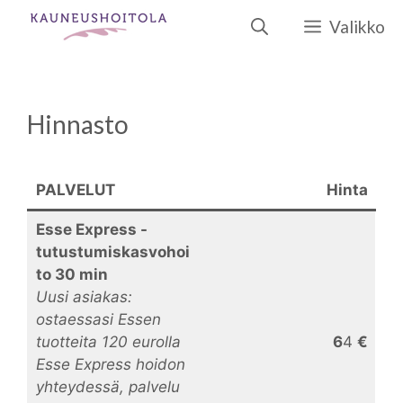
Siirry
Valikko
sisältöön
Hinnasto
PALVELUT
Hinta
Esse Express -
tutustumiskasvohoi
to 30 min
Uusi asiakas:
ostaessasi Essen
tuotteita 120 eurolla
6
4
€
Esse Express hoidon
yhteydessä, palvelu