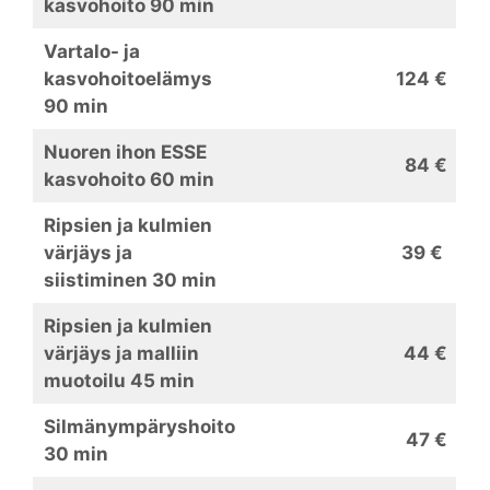
kasvohoito 90 min
Vartalo- ja
kasvohoitoelämys
124 €
90 min
Nuoren ihon ESSE
84 €
kasvohoito 60 min
Ripsien ja kulmien
värjäys ja
39 €
siistiminen 30 min
Ripsien ja kulmien
värjäys ja malliin
44 €
muotoilu 45 min
Silmänympäryshoito
47 €
30 min