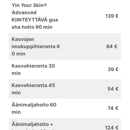
Yin Your Skin®
Advanced
139 €
KIINTEYTTÄVÄ gua
sha hoito 90 min
Kasvojen
imukuppihieronta 6
84 €
0 min
Kasvohieronta 30
39 €
min
Kasvohieronta 45
54 €
min
Äänimaljahoito 60
74
€
min
Äänimaljahoito +
124 €