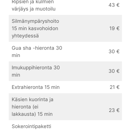
Ripsien ja kulmien
43 €
värjäys ja muotoilu
Silmänympäryshoito
15 min kasvohoidon
19 €
yhteydessä
Gua sha -hieronta 30
30 €
min
Imukuppihieronta 30
30 €
min
Extrahieronta 15 min
21 €
Käsien kuorinta ja
hieronta (ei
23 €
lakkausta) 15 min
Sokerointipaketti