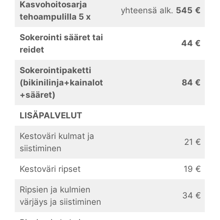
Kasvohoitosarja
yhteensä alk.
545
€
tehoampulilla 5 x
Sokerointi sääret tai
44 €
reidet
Sokerointipaketti
(bikinilinja+kainalot
84 €
+sääret)
LISÄPALVELUT
Kestoväri kulmat ja
21 €
siistiminen
Kestoväri ripset
19 €
Ripsien ja kulmien
34 €
värjäys ja siistiminen