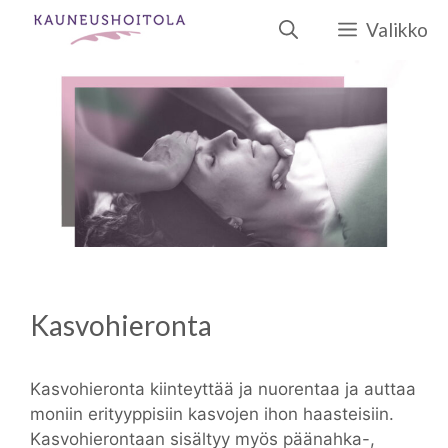
Siirry
Valikko
sisältöön
Kasvohieronta
Kasvohieronta kiinteyttää ja nuorentaa ja auttaa
moniin erityyppisiin kasvojen ihon haasteisiin.
Kasvohierontaan sisältyy myös päänahka-,