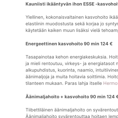
Kauniisti ikääntyvän ihon ESSE -kasvohoi
Ylellinen, kokonaisvaltainen kasvohoito ikään
elastiinin muodostusta sekä korjaa jo synty
käytetään kaiken muun lisäksi vielä tehoamp
Energeettinen kasvohoito 90 min 124 €
Tasapainotaa kehon energiakeskuksia. Hoit
ja mieli rentoutuu, virkeys- ja energiatasot
alkupuhdistus, kuorinta, naamio, intuitiivin
äänimaljoja ja muita hoitavia soittimia. Hoit
tilanteen mukaan. Paras lahja itselle
Hermos
Äänimaljahoito + kasvohoito 90 min 124 
Tiibettiläinen äänimaljahoito on syvärentou
Äänimaljahoito syvärentouttaa hoitaen lempe