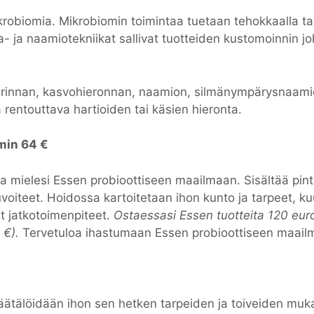
obiomia. Mikrobiomin toimintaa tuetaan tehokkaalla tava
ta- ja naamiotekniikat sallivat tuotteiden kustomoinnin jo
orinnan, kasvohieronnan, naamion, silmänympärysnaamion
rentouttava hartioiden tai käsien hieronta.
min 64 €
ja mielesi Essen probioottiseen maailmaan. Sisältää pin
oiteet. Hoidossa kartoitetaan ihon kunto ja tarpeet, ku
t jatkotoimenpiteet.
Ostaessasi Essen tuotteita 120 eur
 €).
Tervetuloa ihastumaan Essen probioottiseen maail
räätälöidään ihon sen hetken tarpeiden ja toiveiden mukai