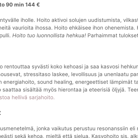
to 90 min 144 €
tyvälle iholle. Hoito aktivoi solujen uudistumista, vilkas
neitä vaurioita ihossa. Hoito ehkäisee ihon ohenemista.
ulli.
Hoito tuo luonnollista hehkua!
Parhaimmat tulokse
o rentouttaa syvästi koko kehoasi ja saa kasvosi hehk
 nousevat, stressitaso laskee, levollisuus ja unenlaatu 
en energiahoito, sound healing, energeettiset lämpimät ta
o saattaa sisältää myös hierontaa ja eteerisiä öljyjä. Tee
toa hellivä sarjahoito.
€
tusmenetelmä, jonka vaikutus perustuu resonanssiin eli
ästi sekä kehoa, mieltä että sielua. Kasvohoito sis. alk