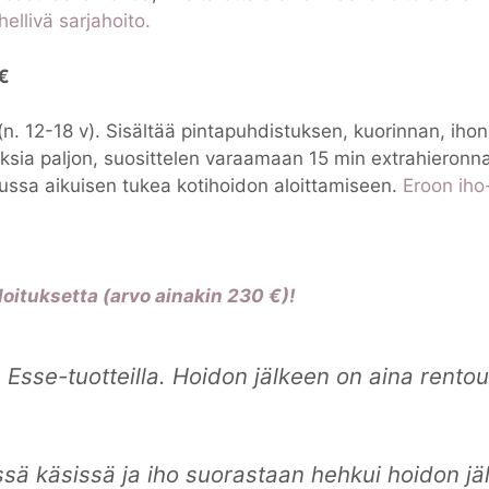
ellivä sarjahoito.
€
 (n. 12-18 v). Sisältää pintapuhdistuksen, kuorinnan, ih
ksia paljon, suosittelen varaamaan 15 min extrahieronnan
 alussa aikuisen tukea kotihoidon aloittamiseen.
Eroon iho
loituksetta (arvo ainakin 230 €)!
a Esse-tuotteilla. Hoidon jälkeen on aina rento
ssä käsissä ja iho suorastaan hehkui hoidon jäl