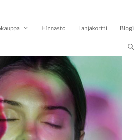
okauppa
Hinnasto
​Lahjakortti
Blogi