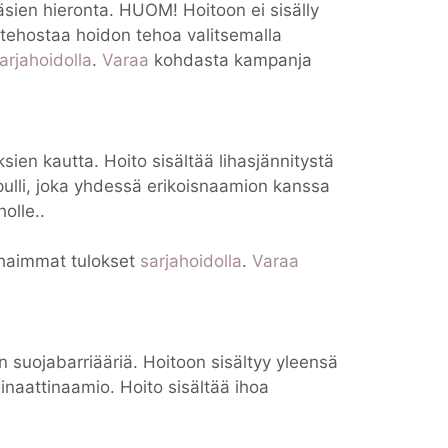
sien hieronta. HUOM! Hoitoon ei sisälly
t tehostaa hoidon tehoa valitsemalla
arjahoidolla
.
Varaa
kohdasta kampanja
sien kautta. Hoito sisältää lihasjännitystä
ulli, joka yhdessä erikoisnaamion kanssa
olle..
haimmat tulokset
sarjahoidolla
.
Varaa
on suojabarriääriä. Hoitoon sisältyy yleensä
inaattinaamio. Hoito sisältää ihoa