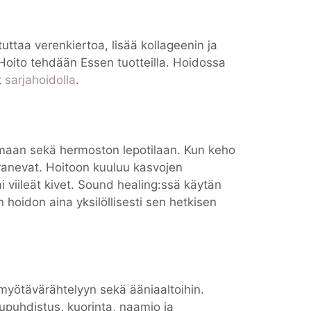
tuttaa verenkiertoa, lisää kollageenin ja
 Hoito tehdään Essen tuotteilla. Hoidossa
t
sarjahoidolla
.
umaan sekä hermoston lepotilaan. Kun keho
paranevat. Hoitoon kuuluu kasvojen
i viileät kivet. Sound healing:ssä käytän
n hoidon aina yksilöllisesti sen hetkisen
 myötävärähtelyyn sekä ääniaaltoihin.
upuhdistus, kuorinta, naamio ja