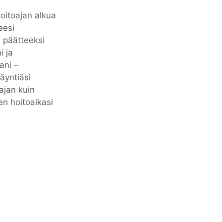
oitoajan alkua
eesi
 päätteeksi
i ja
ani –
äyntiäsi
ajan kuin
en hoitoaikasi