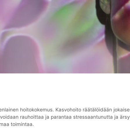
enlainen hoitokokemus. Kasvohoito räätälöidään jokaisel
a voidaan rauhoittaa ja parantaa stressaantunutta ja ärsyy
maa toimintaa.