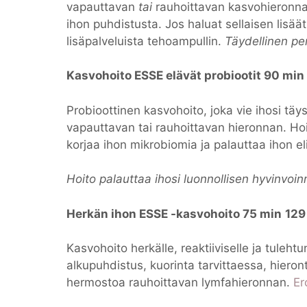
vapauttavan
tai
rauhoittavan kasvohieronnan
ihon puhdistusta. Jos haluat sellaisen lisää
lisäpalveluista tehoampullin.
Täydellinen pe
Kasvohoito ESSE elävät probiootit 90 min
Probioottinen kasvohoito, joka vie ihosi täy
vapauttavan tai rauhoittavan hieronnan. Hoi
korjaa ihon mikrobiomia ja palauttaa ihon e
Hoito palauttaa ihosi luonnollisen hyvinvoin
Herkän ihon ESSE -kasvohoito 75 min
129
Kasvohoito herkälle, reaktiiviselle ja tuleht
alkupuhdistus, kuorinta tarvittaessa, hiero
hermostoa rauhoittavan lymfahieronnan.
Er