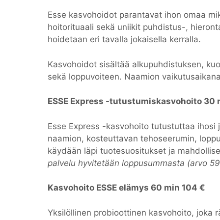
Esse kasvohoidot parantavat ihon omaa mikr
hoitorituaali sekä uniikit puhdistus-, hieron
hoidetaan eri tavalla jokaisella kerralla.
Kasvohoidot sisältää alkupuhdistuksen, ku
sekä loppuvoiteen. Naamion vaikutusaikana 
ESSE Express -tutustumiskasvohoito 30 
Esse Express -kasvohoito tutustuttaa ihosi 
naamion, kosteuttavan tehoseerumin, loppuv
käydään läpi tuotesuositukset ja mahdollise
palvelu hyvitetään loppusummasta (arvo 59
Kasvohoito ESSE elämys 60 min 104 €
Yksilöllinen probioottinen kasvohoito, joka 