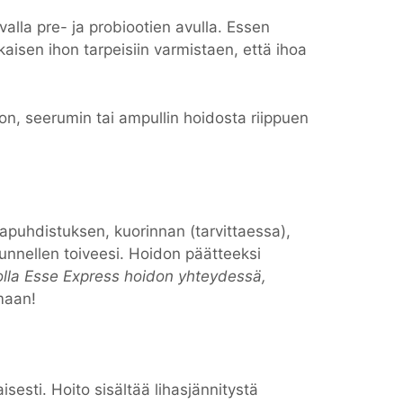
lla pre- ja probiootien avulla. Essen
kaisen ihon tarpeisiin varmistaen, että ihoa
, seerumin tai ampullin hoidosta riippuen
tapuhdistuksen, kuorinnan (tarvittaessa),
unnellen toiveesi. Hoidon päätteeksi
olla Esse Express hoidon yhteydessä,
maan!
sesti. Hoito sisältää lihasjännitystä