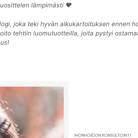
 suosittelen lämpimästi ♥
gi, joka teki hyvän alkukartoituksen ennen ho
ito tehtiin luomutuotteilla, joita pystyi ostam
us!
IHONHOIDON KONSULTOINTI