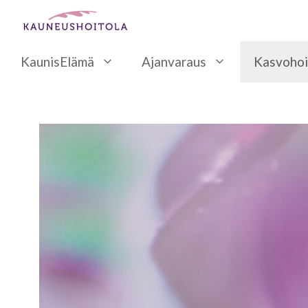
Siirry
sisältöön
KaunisElämä
Ajanvaraus
Kasvohoi