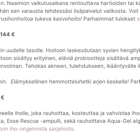
. Naamion vaikutusaikana rentouttava hartioiden tai kä
thän sen varausta tehdessäsi lisäpalvelut valikosta. Voi
rusihonhoitoa tukeva kasvohoito!
Parhaimmat tulokset
s
 144 €
sin uudelle tasolle. Hoitoon laskeudutaan syvien hengityk
toon sisältyy erityinen,
eläviä
probiootteja
sisältävä amp
linvoiman. Tehokas akneen, tulehdukseen, ikääntyvälle ih
nin.
Elämyksellinen hemmotteluhetki arjen keskelle!
Par
 €
uneelle iholle, joka rauhoittaa, kosteuttaa ja vahvistaa ih
nta, Esse Rescue -ampulli, sekä rauhoittava Aqua-Gel alg
oon iho-ongelmista sarjahoito
.