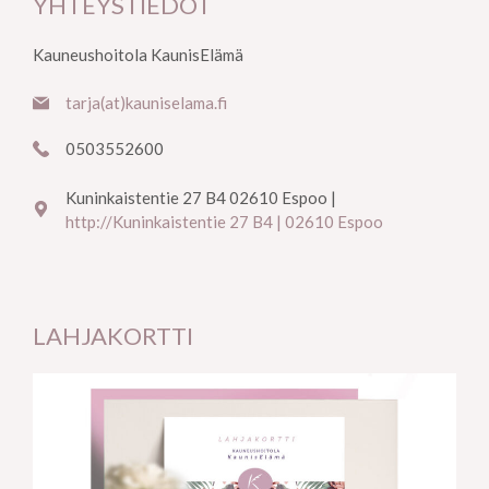
YHTEYSTIEDOT
Kauneushoitola KaunisElämä
tarja(at)kauniselama.fi
0503552600
Kuninkaistentie 27 B4 02610 Espoo |
http://Kuninkaistentie 27 B4 | 02610 Espoo
LAHJAKORTTI