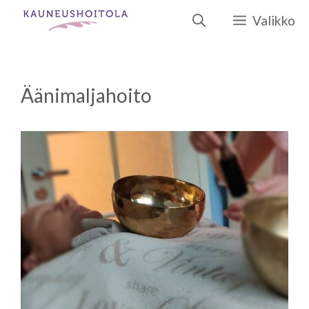
Siirry
Valikko
sisältöön
Äänimaljahoito