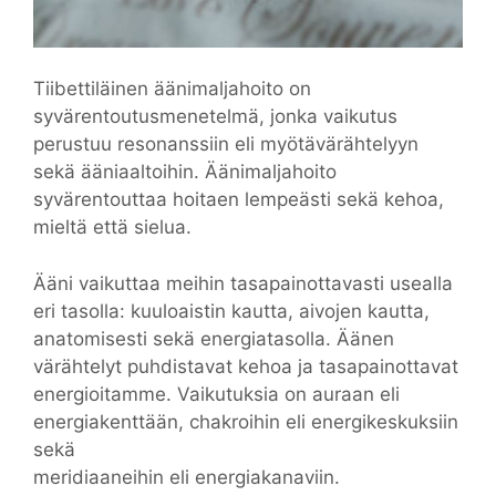
Tiibettiläinen äänimaljahoito on
syvärentoutusmenetelmä, jonka vaikutus
perustuu resonanssiin eli myötävärähtelyyn
sekä ääniaaltoihin. Äänimaljahoito
syvärentouttaa hoitaen lempeästi sekä kehoa,
mieltä että sielua.
Ääni vaikuttaa meihin tasapainottavasti usealla
eri tasolla: kuuloaistin kautta, aivojen kautta,
anatomisesti sekä energiatasolla. Äänen
värähtelyt puhdistavat kehoa ja tasapainottavat
energioitamme. Vaikutuksia on auraan eli
energiakenttään, chakroihin eli energikeskuksiin
sekä
meridiaaneihin eli energiakanaviin.