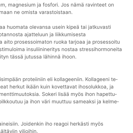
ium, magnesium ja fosfori. Jos nämä ravinteet on
amaan ne omista varastoistaan.
aa huomata olevansa usein kipeä tai jatkuvasti
otannosta ajatteluun ja liikkumisesta
ta aito prosessoimaton ruoka tarjoaa ja prosessoitu
stimuloima insuliinineritys nostaa stressihormoneita
ityn tässä jutussa lähinnä ihoon.
m­pään pro­tei­i­niin eli kol­la­gee­niin. Kol­la­gee­ni te­
at her­kut ikään kuin ko­vet­ta­vat iho­so­luk­koa, ja
­ment­ti­muu­tok­sia. So­ke­ri li­sää myös ihon ha­pet­tu­
­ni pilk­kou­tuu ja ihon väri muut­tuu sa­me­ak­si ja kel­me­
aineisiin. Joidenkin iho reagoi herkästi myös
ltäviin viljoihin.