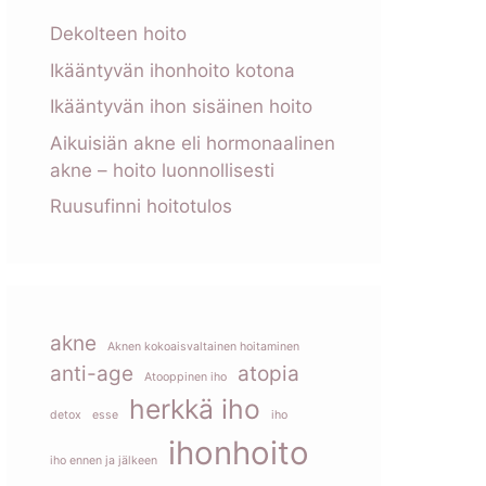
Dekolteen hoito
Ikääntyvän ihonhoito kotona
Ikääntyvän ihon sisäinen hoito
Aikuisiän akne eli hormonaalinen
akne – hoito luonnollisesti
Ruusufinni hoitotulos
akne
Aknen kokoaisvaltainen hoitaminen
anti-age
atopia
Atooppinen iho
herkkä iho
detox
esse
iho
ihonhoito
iho ennen ja jälkeen