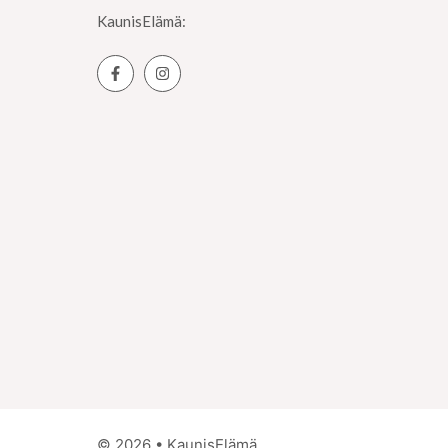
KaunisElämä:
© 2026 • KaunisElämä