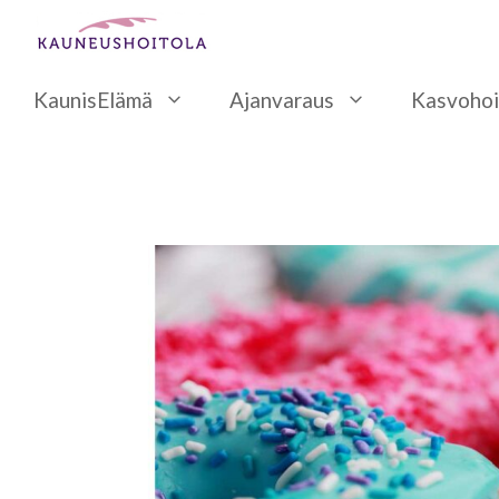
Siirry
sisältöön
KaunisElämä
Ajanvaraus
Kasvohoi