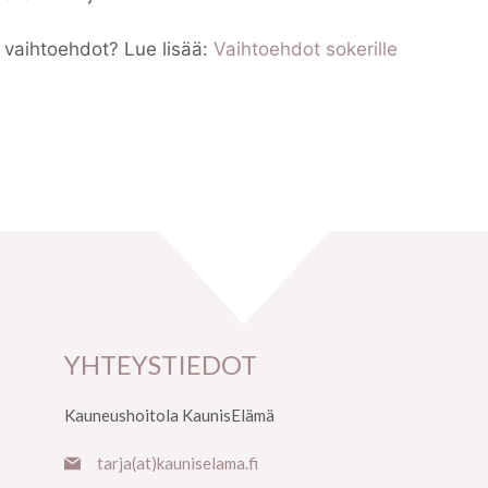
t vaihtoehdot? Lue lisää:
Vaihtoehdot sokerille
YHTEYSTIEDOT
Kauneushoitola KaunisElämä
tarja(at)kauniselama.fi