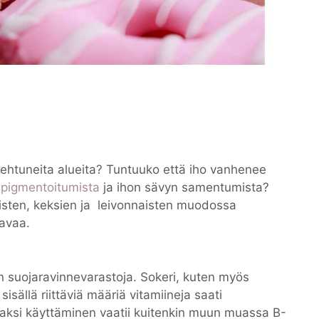
ulehtuneita alueita? Tuntuuko että iho vanhenee
,
pigmentoitumista
ja ihon sävyn samentumista?
eisten, keksien ja leivonnaisten muodossa
tavaa.
n suojaravinnevarastoja. Sokeri, kuten myös
sisällä riittäviä määriä vitamiineja saati
giaksi käyttäminen vaatii kuitenkin muun muassa B-