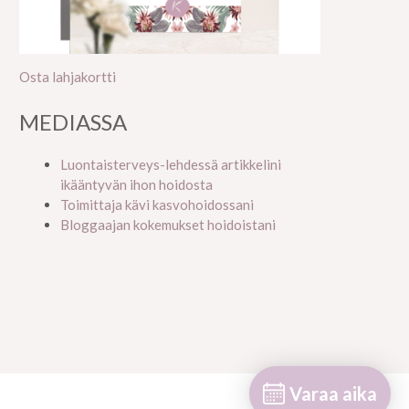
Osta lahjakortti
MEDIASSA
Luontaisterveys-lehdessä artikkelini
ikääntyvän ihon hoidosta
Toimittaja kävi kasvohoidossani
Bloggaajan kokemukset hoidoistani
Varaa aika