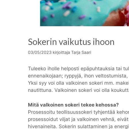
Sokerin vaikutus ihoon
03/05/2023
kirjoittaja
Tarja Saari
Tuleeko iholle helposti epäpuhtauksia tai t
ennenaikojaan; ryppyjä, ihon veltostumista
Yksi syy voi olla valkoinen sokeri mm. mak
nautittuna. Valkoinen sokeri voi olla koukut
Mitä valkoinen sokeri tekee kehossa?
Prosessoitu teollisuussokeri tyhjentää keho
prosessoidut viljat ja valkoinen vehnä, eivät 
hivenaineita. Sokerin sulattaminen ja ener