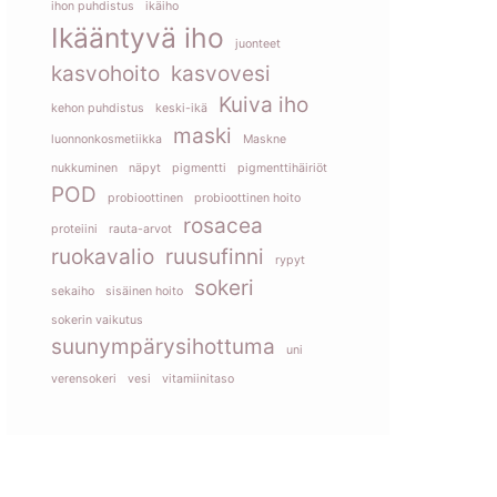
ihon puhdistus
ikäiho
Ikääntyvä iho
juonteet
kasvohoito
kasvovesi
Kuiva iho
kehon puhdistus
keski-ikä
maski
luonnonkosmetiikka
Maskne
nukkuminen
näpyt
pigmentti
pigmenttihäiriöt
POD
probioottinen
probioottinen hoito
rosacea
proteiini
rauta-arvot
ruokavalio
ruusufinni
rypyt
sokeri
sekaiho
sisäinen hoito
sokerin vaikutus
suunympärysihottuma
uni
verensokeri
vesi
vitamiinitaso