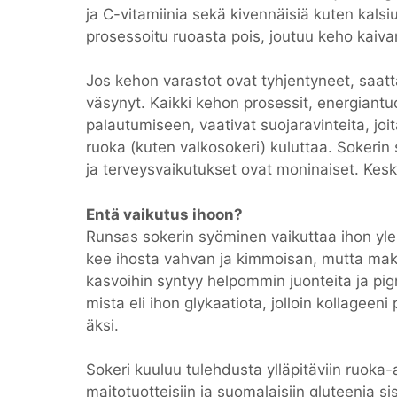
ja C-vitamiinia sekä kivennäisiä kuten kals
prosessoitu ruoasta pois, joutuu keho kaiv
Jos kehon varastot ovat tyhjentyneet, saatt
väsynyt. Kaikki kehon prosessit, energiantu
palautumiseen, vaativat suojaravinteita, joi
ruoka (kuten valkosokeri) kuluttaa. Sokerin 
ja terveysvaikutukset ovat moninaiset. Kesk
Entä vaikutus ihoon?
Run­sas so­ke­rin syö­mi­nen vai­kut­taa ihon ylei­si
kee ihos­ta vah­van ja kim­moi­san, mut­ta ma­ke­
kas­voi­hin syn­tyy hel­pom­min juon­tei­ta ja pig
mis­ta eli ihon gly­kaa­ti­o­ta, jol­loin kol­la­gee
äk­si.
Sokeri kuuluu tulehdusta ylläpitäviin ruoka-
maitotuotteisiin ja suomalaisiin gluteenia sisä