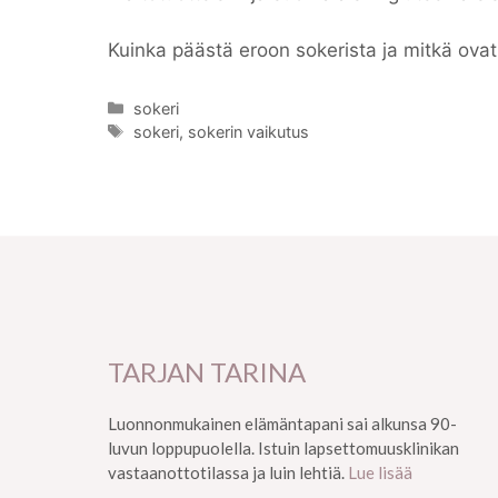
​Kuinka päästä eroon sokerista ja mitkä ova
Kategoriat
sokeri
Avainsanat
sokeri
,
sokerin vaikutus
TARJAN TARINA
Luonnonmukainen elämäntapani sai alkunsa 90-
luvun loppupuolella. Istuin lapsettomuusklinikan
vastaanottotilassa ja luin lehtiä.
Lue lisää