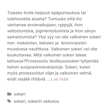
Tuleeko iholle helposti epäpuhtauksia tai
tulehtuneita alueita? Tuntuuko että iho
vanhenee ennenaikojaan; ryppyjä, ihon
veltostumista, pigmentoitumista ja ihon sävyn
samentumista? Yksi syy voi olla valkoinen sokeri
mm. makeisten, keksien ja leivonnaisten
muodossa nautittuna. Valkoinen sokeri voi olla
koukuttavaa. Mitä valkoinen sokeri tekee
kehossa?Prosessoitu teollisuussokeri tyhjentää
kehon suojaravinnevarastoja. Sokeri, kuten
myös prosessoidut viljat ja valkoinen vehnä,
eivät sisällä riittäviä …
Lue lisää
Kategoriat
sokeri
Avainsanat
sokeri
,
sokerin vaikutus