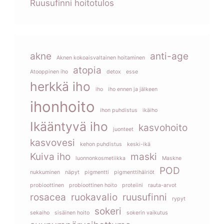
Ruusufinni hoitotulos
akne
anti-age
Aknen kokoaisvaltainen hoitaminen
atopia
Atooppinen iho
detox
esse
herkkä iho
iho
iho ennen ja jälkeen
ihonhoito
ihon puhdistus
ikäiho
Ikääntyvä iho
kasvohoito
juonteet
kasvovesi
kehon puhdistus
keski-ikä
Kuiva iho
maski
luonnonkosmetiikka
Maskne
POD
nukkuminen
näpyt
pigmentti
pigmenttihäiriöt
probioottinen
probioottinen hoito
proteiini
rauta-arvot
rosacea
ruokavalio
ruusufinni
rypyt
sokeri
sekaiho
sisäinen hoito
sokerin vaikutus