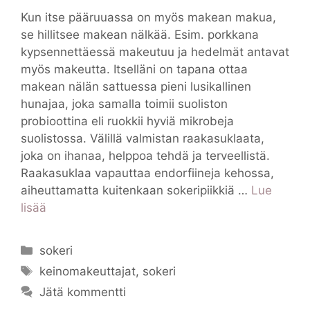
Kun itse pääruuassa on myös makean makua,
se hillitsee makean nälkää. Esim. porkkana
kypsennettäessä makeutuu ja hedelmät antavat
myös makeutta. Itselläni on tapana ottaa
makean nälän sattuessa pieni lusikallinen
hunajaa, joka samalla toimii suoliston
probioottina eli ruokkii hyviä mikrobeja
suolistossa. Välillä valmistan raakasuklaata,
joka on ihanaa, helppoa tehdä ja terveellistä.
Raakasuklaa vapauttaa endorfiineja kehossa,
aiheuttamatta kuitenkaan sokeripiikkiä …
Lue
lisää
Kategoriat
sokeri
Avainsanat
keinomakeuttajat
,
sokeri
Jätä kommentti