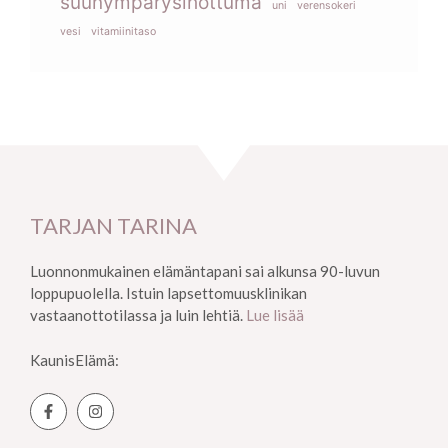
suunympärysihottuma
uni
verensokeri
vesi
vitamiinitaso
TARJAN TARINA
Luonnonmukainen elämäntapani sai alkunsa 90-luvun
loppupuolella. Istuin lapsettomuusklinikan
vastaanottotilassa ja luin lehtiä.
Lue lisää
KaunisElämä: