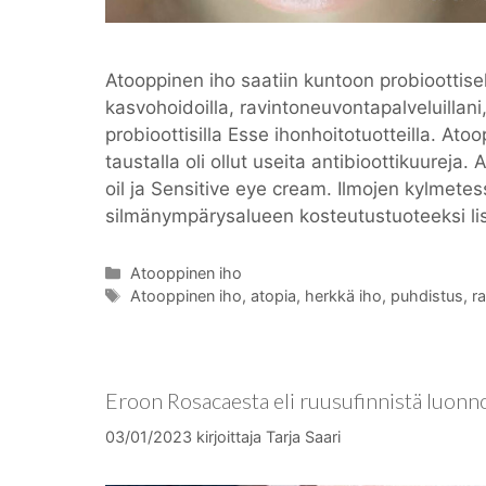
Atooppinen iho saatiin kuntoon probioottisel
kasvohoidoilla, ravintoneuvontapalveluillani, 
probioottisilla Esse ihonhoitotuotteilla. Ato
taustalla oli ollut useita antibioottikuureja.
oil ja Sensitive eye cream. Ilmojen kylmetes
silmänympärysalueen kosteutustuoteeksi lis
Kategoriat
Atooppinen iho
Avainsanat
Atooppinen iho
,
atopia
,
herkkä iho
,
puhdistus
,
r
Eroon Rosacaesta eli ruusufinnistä luon
03/01/2023
kirjoittaja
Tarja Saari