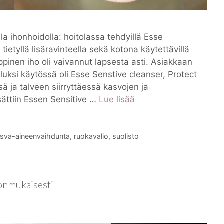
la ihonhoidolla: hoitolassa tehdyillä Esse
tietyllä lisäravinteella sekä kotona käytettävillä
oppinen iho oli vaivannut lapsesta asti. Asiakkaan
 Aluksi käytössä oli Esse Senstive cleanser, Protect
sä ja talveen siirryttäessä kasvojen ja
ättiin Essen Sensitive …
Lue lisää
asva-aineenvaihdunta
,
ruokavalio
,
suolisto
nonmukaisesti