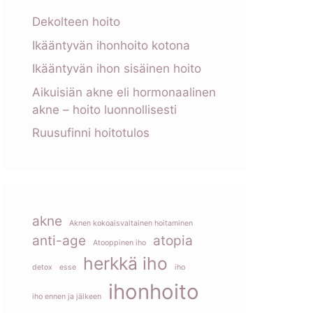
Dekolteen hoito
Ikääntyvän ihonhoito kotona
Ikääntyvän ihon sisäinen hoito
Aikuisiän akne eli hormonaalinen
akne – hoito luonnollisesti
Ruusufinni hoitotulos
akne
Aknen kokoaisvaltainen hoitaminen
anti-age
atopia
Atooppinen iho
herkkä iho
detox
esse
iho
ihonhoito
iho ennen ja jälkeen