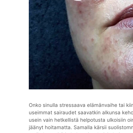
Onko sinulla stressaava elämänvaihe tai kiire
useimmat sairaudet saavatkin alkunsa kehoon
usein vain hetkellistä helpotusta ulkoisiin oi
jäänyt hoitamatta. Samalla kärsii suolisto