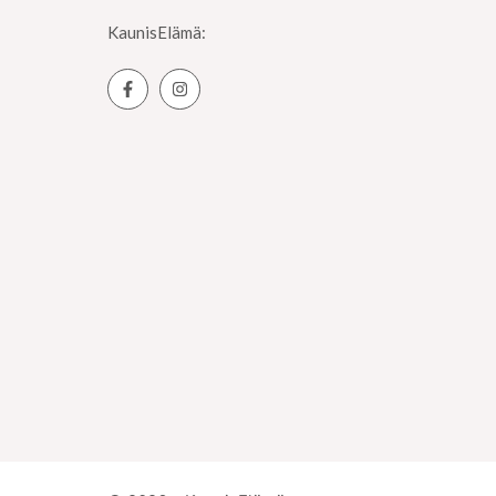
KaunisElämä: