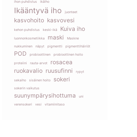
ihon puhdistus
ikäiho
Ikääntyvä iho
juonteet
kasvohoito
kasvovesi
Kuiva iho
kehon puhdistus
keski-ikä
maski
luonnonkosmetiikka
Maskne
nukkuminen
näpyt
pigmentti
pigmenttihäiriöt
POD
probioottinen
probioottinen hoito
rosacea
proteiini
rauta-arvot
ruokavalio
ruusufinni
rypyt
sokeri
sekaiho
sisäinen hoito
sokerin vaikutus
suunympärysihottuma
uni
verensokeri
vesi
vitamiinitaso