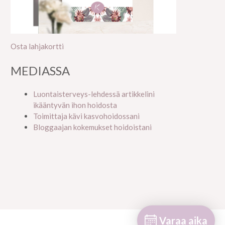
Osta lahjakortti
MEDIASSA
Luontaisterveys-lehdessä artikkelini
ikääntyvän ihon hoidosta
Toimittaja kävi kasvohoidossani
Bloggaajan kokemukset hoidoistani
Varaa aika