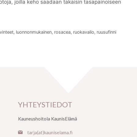
toja, joilla keho saadaan takaisin tasapainoiseen
avinteet
,
luonnonmukainen
,
rosacea
,
ruokavalio
,
ruusufinni
YHTEYSTIEDOT
Kauneushoitola KaunisElämä
tarja(at)kauniselama.fi