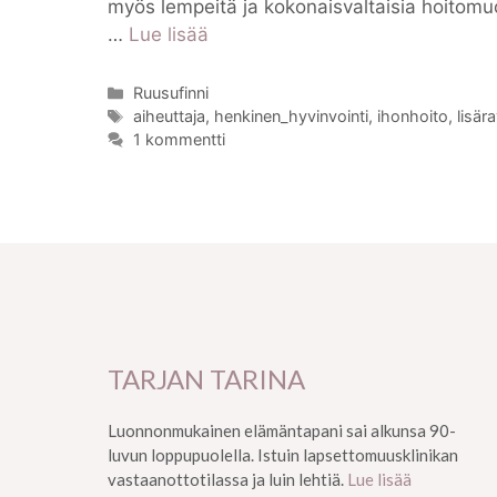
myös lempeitä ja kokonaisvaltaisia hoitomuo
…
Lue lisää
Kategoriat
Ruusufinni
Avainsanat
aiheuttaja
,
henkinen_hyvinvointi
,
ihonhoito
,
lisär
1 kommentti
TARJAN TARINA
Luonnonmukainen elämäntapani sai alkunsa 90-
luvun loppupuolella. Istuin lapsettomuusklinikan
vastaanottotilassa ja luin lehtiä.
Lue lisää