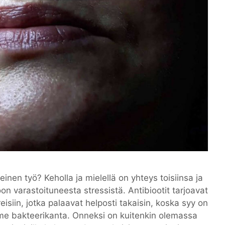
inen työ? Keholla ja mielellä on yhteys toisiinsa ja
 varastoituneesta stressistä. Antibiootit tarjoavat
reisiin, jotka palaavat helposti takaisin, koska syy on
mme bakteerikanta. Onneksi on kuitenkin olemassa