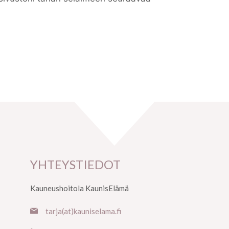
YHTEYSTIEDOT
Kauneushoitola KaunisElämä
tarja(at)kauniselama.fi