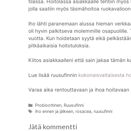
tilassa. Hoitolassa asiakkaalle tehtiin myös
jolla saatiin myös täsmähoitoa ruokavalioon
Iho lähti paranemaan alussa hieman verkkaa
oli hyvin palkitseva molemmille osapuolille. 
vuotta. Kun hoidetaan syytä eikä pelkästään
pitkäaikaisia hoitotuloksia.
Kiitos asiakkaalleni että sain jakaa tämän
Lue lisää ruusufinnin
kokonaisvaltaisesta h
Varaa aika rentouttavaan ja ihoa hoitavaan
Kategoriat
Probioottinen
,
Ruusufinni
Avainsanat
iho ennen ja jälkeen
,
rosacea
,
ruusufinni
Jätä kommentti