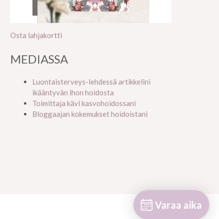
Osta lahjakortti
MEDIASSA
Luontaisterveys-lehdessä artikkelini
ikääntyvän ihon hoidosta
Toimittaja kävi kasvohoidossani
Bloggaajan kokemukset hoidoistani
Varaa aika