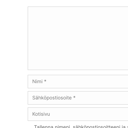
Kommentti
Nimi
Sähköpostiosoite
Kotisivu
Tallenna nimeni, sähköpostiosoitteeni ja