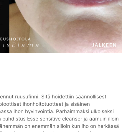
jennut ruusufinni. Sitä hoidettiin säännöllisesti
bioottiset ihonhoitotuotteet ja sisäinen
emassa ihon hyvinvointia. Parhaimmaksi ulkoiseksi
en puhdistus Esse sensitive cleanser ja aamuin illoin
. Vähemmän on enemmän silloin kun iho on herkässä