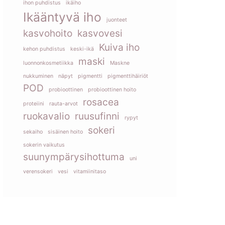
ihon puhdistus
ikäiho
Ikääntyvä iho
juonteet
kasvohoito
kasvovesi
Kuiva iho
kehon puhdistus
keski-ikä
maski
luonnonkosmetiikka
Maskne
nukkuminen
näpyt
pigmentti
pigmenttihäiriöt
POD
probioottinen
probioottinen hoito
rosacea
proteiini
rauta-arvot
ruokavalio
ruusufinni
rypyt
sokeri
sekaiho
sisäinen hoito
sokerin vaikutus
suunympärysihottuma
uni
verensokeri
vesi
vitamiinitaso