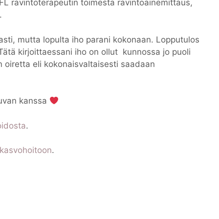
 FL ravintoterapeutin toimesta ravintoainemittaus,
.
sti, mutta lopulta iho parani kokonaan. Lopputulos
Tätä kirjoittaessani iho on ollut kunnossa jo puoli
 oiretta eli kokonaisvaltaisesti saadaan
 kuvan kanssa
oidosta
.
kasvohoitoon
.