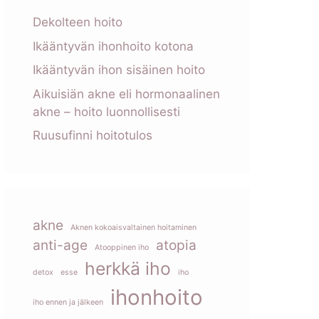
Dekolteen hoito
Ikääntyvän ihonhoito kotona
Ikääntyvän ihon sisäinen hoito
Aikuisiän akne eli hormonaalinen
akne – hoito luonnollisesti
Ruusufinni hoitotulos
akne
Aknen kokoaisvaltainen hoitaminen
anti-age
atopia
Atooppinen iho
herkkä iho
detox
esse
iho
ihonhoito
iho ennen ja jälkeen