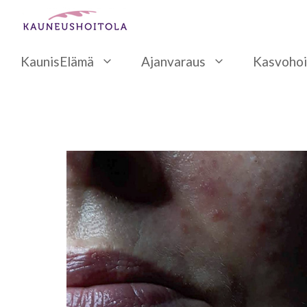
Siirry
sisältöön
KaunisElämä
Ajanvaraus
Kasvohoi