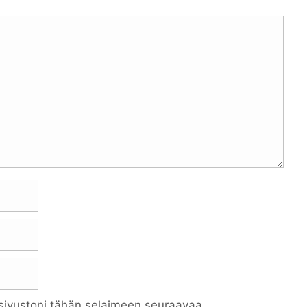
 sivustoni tähän selaimeen seuraavaa