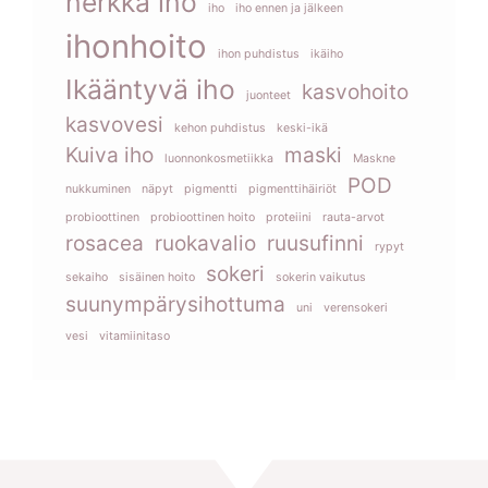
herkkä iho
iho
iho ennen ja jälkeen
ihonhoito
ihon puhdistus
ikäiho
Ikääntyvä iho
kasvohoito
juonteet
kasvovesi
kehon puhdistus
keski-ikä
Kuiva iho
maski
luonnonkosmetiikka
Maskne
POD
nukkuminen
näpyt
pigmentti
pigmenttihäiriöt
probioottinen
probioottinen hoito
proteiini
rauta-arvot
rosacea
ruokavalio
ruusufinni
rypyt
sokeri
sekaiho
sisäinen hoito
sokerin vaikutus
suunympärysihottuma
uni
verensokeri
vesi
vitamiinitaso