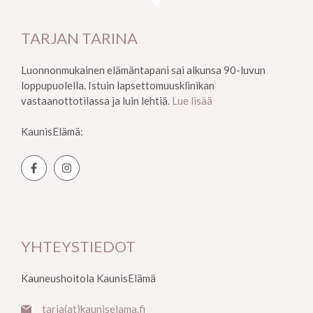
TARJAN TARINA
Luonnonmukainen elämäntapani sai alkunsa 90-luvun
loppupuolella. Istuin lapsettomuusklinikan
vastaanottotilassa ja luin lehtiä.
Lue lisää
KaunisElämä:
YHTEYSTIEDOT
Kauneushoitola KaunisElämä
tarja(at)kauniselama.fi