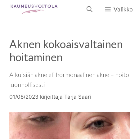
Siirry
Valikko
sisältöön
Aknen kokoaisvaltainen
hoitaminen
Aikuisiän akne eli hormonaalinen akne – hoito
luonnollisesti
01/08/2023
kirjoittaja
Tarja Saari