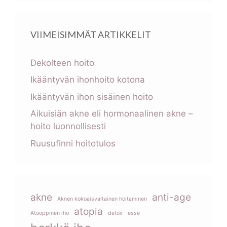
VIIMEISIMMÄT ARTIKKELIT
Dekolteen hoito
Ikääntyvän ihonhoito kotona
Ikääntyvän ihon sisäinen hoito
Aikuisiän akne eli hormonaalinen akne –
hoito luonnollisesti
Ruusufinni hoitotulos
akne
anti-age
Aknen kokoaisvaltainen hoitaminen
atopia
Atooppinen iho
detox
esse