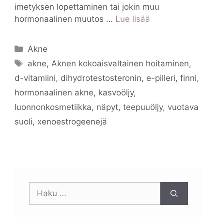
imetyksen lopettaminen tai jokin muu
hormonaalinen muutos …
Lue lisää
Kategoriat
Akne
Avainsanat
akne
,
Aknen kokoaisvaltainen hoitaminen
,
d-vitamiini
,
dihydrotestosteronin
,
e-pilleri
,
finni
,
hormonaalinen akne
,
kasvoöljy
,
luonnonkosmetiikka
,
näpyt
,
teepuuöljy
,
vuotava
suoli
,
xenoestrogeenejä
Haku: