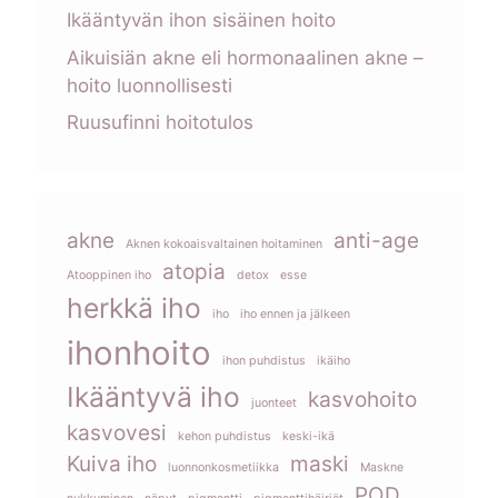
Ikääntyvän ihon sisäinen hoito
Aikuisiän akne eli hormonaalinen akne –
hoito luonnollisesti
Ruusufinni hoitotulos
akne
anti-age
Aknen kokoaisvaltainen hoitaminen
atopia
Atooppinen iho
detox
esse
herkkä iho
iho
iho ennen ja jälkeen
ihonhoito
ihon puhdistus
ikäiho
Ikääntyvä iho
kasvohoito
juonteet
kasvovesi
kehon puhdistus
keski-ikä
Kuiva iho
maski
luonnonkosmetiikka
Maskne
POD