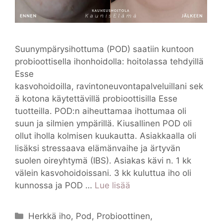
Suunympärysihottuma (POD) saatiin kuntoon
probioottisella ihonhoidolla: hoitolassa tehdyillä
Esse
kasvohoidoilla, ravintoneuvontapalveluillani sek
ä kotona käytettävillä probioottisilla Esse
tuotteilla. POD:n aiheuttamaa ihottumaa oli
suun ja silmien ympärillä. Kiusallinen POD oli
ollut iholla kolmisen kuukautta. Asiakkaalla oli
lisäksi stressaava elämänvaihe ja ärtyvän
suolen oireyhtymä (IBS). Asiakas kävi n. 1 kk
välein kasvohoidoissani. 3 kk kuluttua iho oli
kunnossa ja POD …
Lue lisää
Kategoriat
Herkkä iho
,
Pod
,
Probioottinen
,