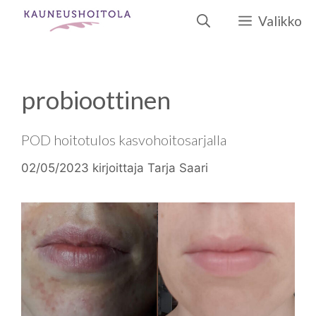
Siirry
Valikko
sisältöön
probioottinen
POD hoitotulos kasvohoitosarjalla
02/05/2023
kirjoittaja
Tarja Saari