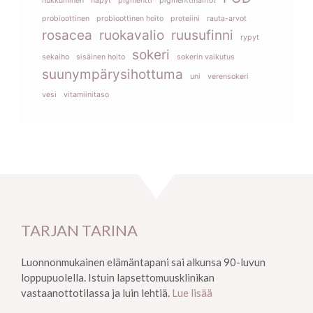
nukkuminen
näpyt
pigmentti
pigmenttihäiriöt
probioottinen
probioottinen hoito
proteiini
rauta-arvot
rosacea
ruokavalio
ruusufinni
rypyt
sokeri
sekaiho
sisäinen hoito
sokerin vaikutus
suunympärysihottuma
uni
verensokeri
vesi
vitamiinitaso
TARJAN TARINA
Luonnonmukainen elämäntapani sai alkunsa 90-luvun
loppupuolella. Istuin lapsettomuusklinikan
vastaanottotilassa ja luin lehtiä.
Lue lisää