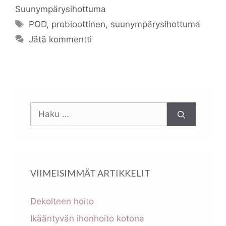
Suunympärysihottuma
Avainsanat
POD
,
probioottinen
,
suunympärysihottuma
Jätä kommentti
Haku:
VIIMEISIMMÄT ARTIKKELIT
Dekolteen hoito
Ikääntyvän ihonhoito kotona