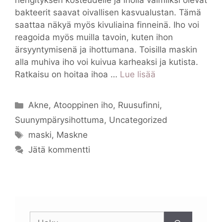
hengityksen kosteudelle ja iholla valmiiksi olevat
bakteerit saavat oivallisen kasvualustan. Tämä
saattaa näkyä myös kivuliaina finneinä. Iho voi
reagoida myös muilla tavoin, kuten ihon
ärsyyntymisenä ja ihottumana. Toisilla maskin
alla muhiva iho voi kuivua karheaksi ja kutista.
Ratkaisu on hoitaa ihoa …
Lue lisää
Kategoriat
Akne
,
Atooppinen iho
,
Ruusufinni
,
Suunympärysihottuma
,
Uncategorized
Avainsanat
maski
,
Maskne
Jätä kommentti
Haku: