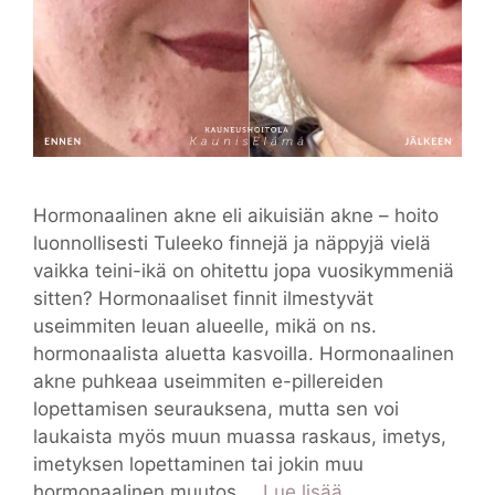
Hormonaalinen akne eli aikuisiän akne – hoito
luonnollisesti Tuleeko finnejä ja näppyjä vielä
vaikka teini-ikä on ohitettu jopa vuosikymmeniä
sitten? Hormonaaliset finnit ilmestyvät
useimmiten leuan alueelle, mikä on ns.
hormonaalista aluetta kasvoilla. Hormonaalinen
akne puhkeaa useimmiten e-pillereiden
lopettamisen seurauksena, mutta sen voi
laukaista myös muun muassa raskaus, imetys,
imetyksen lopettaminen tai jokin muu
hormonaalinen muutos …
Lue lisää