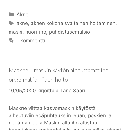
Kategoriat
Akne
Avainsanat
akne
,
aknen kokonaisvaltainen hoitaminen
,
maski
,
nuori-iho
,
puhdistusemulsio
1 kommentti
Maskne – maskin käytön aiheuttamat iho-
ongelmat ja niiden hoito
10/05/2020
kirjoittaja
Tarja Saari
Maskne viittaa kasvomaskin käytöstä
aiheutuviin epäpuhtauksiin leuan, poskien ja
nenän alueella.Maskin alla iho altistuu