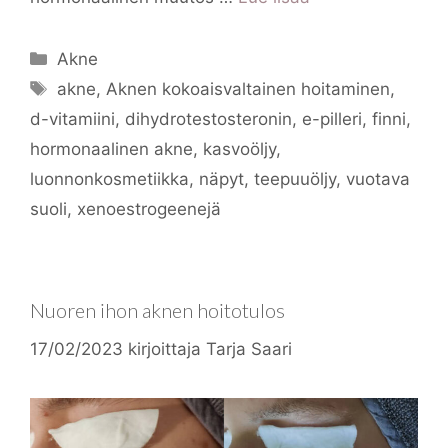
Kategoriat
Akne
Avainsanat
akne
,
Aknen kokoaisvaltainen hoitaminen
,
d-vitamiini
,
dihydrotestosteronin
,
e-pilleri
,
finni
,
hormonaalinen akne
,
kasvoöljy
,
luonnonkosmetiikka
,
näpyt
,
teepuuöljy
,
vuotava
suoli
,
xenoestrogeenejä
Nuoren ihon aknen hoitotulos
17/02/2023
kirjoittaja
Tarja Saari