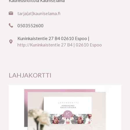
Kauneushoitola KaunisElämä
tarja(at)kauniselama.fi
0503552600
Kuninkaistentie 27 B4 02610 Espoo |
http://Kuninkaistentie 27 B4 | 02610 Espoo
LAHJAKORTTI