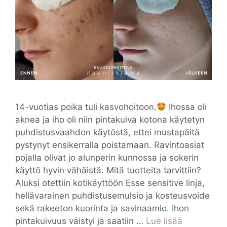
14-vuotias poika tuli kasvohoitoon.
Ihossa oli
aknea ja iho oli niin pintakuiva kotona käytetyn
puhdistusvaahdon käytöstä, ettei mustapäitä
pystynyt ensikerralla poistamaan. Ravintoasiat
pojalla olivat jo alunperin kunnossa ja sokerin
käyttö hyvin vähäistä. Mitä tuotteita tarvittiin?
Aluksi otettiin kotikäyttöön Esse sensitive linja,
hellävarainen puhdistusemulsio ja kosteusvoide
sekä rakeeton kuorinta ja savinaamio. Ihon
pintakuivuus väistyi ja saatiin …
Lue lisää