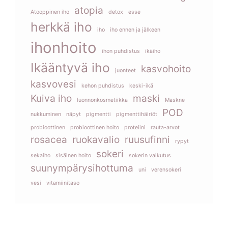
atopia
Atooppinen iho
detox
esse
herkkä iho
iho
iho ennen ja jälkeen
ihonhoito
ihon puhdistus
ikäiho
Ikääntyvä iho
kasvohoito
juonteet
kasvovesi
kehon puhdistus
keski-ikä
Kuiva iho
maski
luonnonkosmetiikka
Maskne
POD
nukkuminen
näpyt
pigmentti
pigmenttihäiriöt
probioottinen
probioottinen hoito
proteiini
rauta-arvot
rosacea
ruokavalio
ruusufinni
rypyt
sokeri
sekaiho
sisäinen hoito
sokerin vaikutus
suunympärysihottuma
uni
verensokeri
vesi
vitamiinitaso