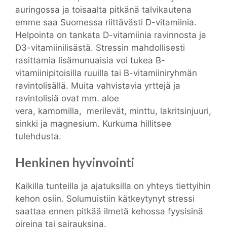
auringossa ja toisaalta pitkänä talvikautena
emme saa Suomessa riittävästi D-vitamiinia.
Helpointa on tankata D-vitamiinia ravinnosta ja
D3-vitamiinilisästä. Stressin mahdollisesti
rasittamia lisämunuaisia voi tukea B-
vitamiinipitoisilla ruuilla tai B-vitamiiniryhmän
ravintolisällä. Muita vahvistavia yrttejä ja
ravintolisiä ovat mm. aloe
vera, kamomilla, merilevät, minttu, lakritsinjuuri,
sinkki ja magnesium. Kurkuma hillitsee
tulehdusta.
Henkinen hyvinvointi
Kaikilla tunteilla ja ajatuksilla on yhteys tiettyihin
kehon osiin. Solumuistiin kätkeytynyt stressi
saattaa ennen pitkää ilmetä kehossa fyysisinä
oireina tai sairauksina.