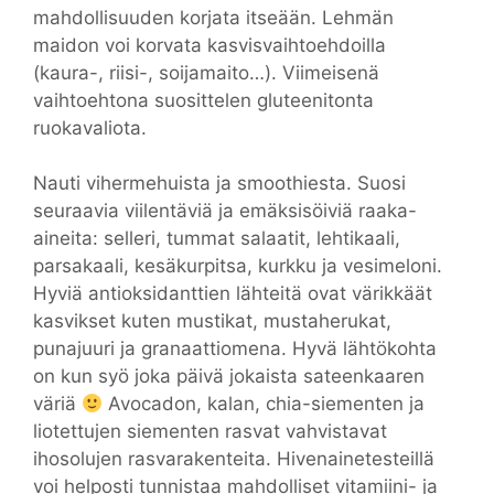
mahdollisuuden korjata itseään. Lehmän
maidon voi korvata kasvisvaihtoehdoilla
(kaura-, riisi-, soijamaito…). Viimeisenä
vaihtoehtona suosittelen gluteenitonta
ruokavaliota.
Nauti vihermehuista ja smoothiesta. Suosi
seuraavia viilentäviä ja emäksisöiviä raaka-
aineita: selleri, tummat salaatit, lehtikaali,
parsakaali, kesäkurpitsa, kurkku ja vesimeloni.
Hyviä antioksidanttien lähteitä ovat värikkäät
kasvikset kuten mustikat, mustaherukat,
punajuuri ja granaattiomena. Hyvä lähtökohta
on kun syö joka päivä jokaista sateenkaaren
väriä
Avocadon, kalan, chia-siementen ja
liotettujen siementen rasvat vahvistavat
ihosolujen rasvarakenteita. Hivenainetesteillä
voi helposti tunnistaa mahdolliset vitamiini- ja