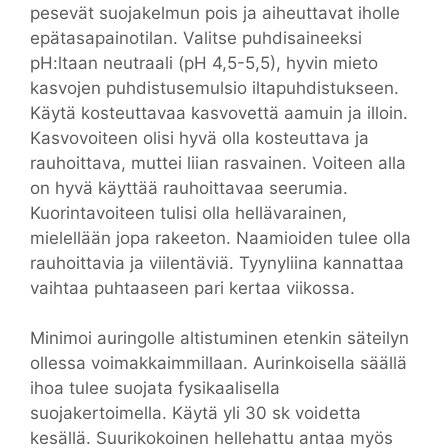
pesevät suojakelmun pois ja aiheuttavat iholle
epätasapainotilan. Valitse puhdisaineeksi
pH:ltaan neutraali (pH 4,5-5,5), hyvin mieto
kasvojen puhdistusemulsio iltapuhdistukseen.
Käytä kosteuttavaa kasvovettä aamuin ja illoin.
Kasvovoiteen olisi hyvä olla kosteuttava ja
rauhoittava, muttei liian rasvainen. Voiteen alla
on hyvä käyttää rauhoittavaa seerumia.
Kuorintavoiteen tulisi olla hellävarainen,
mielellään jopa rakeeton. Naamioiden tulee olla
rauhoittavia ja viilentäviä. Tyynyliina kannattaa
vaihtaa puhtaaseen pari kertaa viikossa.
Minimoi auringolle altistuminen etenkin säteilyn
ollessa voimakkaimmillaan. Aurinkoisella säällä
ihoa tulee suojata fysikaalisella
suojakertoimella. Käytä yli 30 sk voidetta
kesällä. Suurikokoinen hellehattu antaa myös