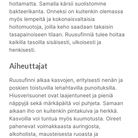
hoitamatta. Samalla kärsii suolistomme
bakteerikanta. Onneksi on kuitenkin olemassa
myös lempeitä ja kokonaisvaltaisia
hoitomuotoja, joilla keho saadaan takaisin
tasapainoiseen tilaan. Ruusufinniä tulee hoitaa
kaikilla tasoilla sisäisesti, ulkoisesti ja
henkisesti.
Aiheuttajat
Ruusufinni alkaa kasvojen, erityisesti nenän ja
poskien toistuvilla lehahtavilla punoituksilla.
Hiusverisuonet ovat laajentuneet ja pieniä
näppyjä sekä märkäpäitä voi puhjeta. Samaan
aikaan iho on kuitenkin pintakuiva ja herkkä.
Kasvoilla voi tuntua myös kuumotusta. Oireet
pahenevat voimakkaasta auringosta,
alkoholista, mausteisesta ruoasta ja