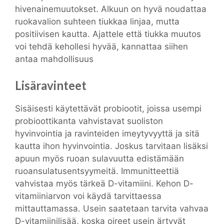
hivenainemuutokset. Alkuun on hyvä noudattaa
ruokavalion suhteen tiukkaa linjaa, mutta
positiivisen kautta. Ajattele että tiukka muutos
voi tehdä kehollesi hyvää, kannattaa siihen
antaa mahdollisuus
Lisäravinteet
Sisäisesti käytettävät probiootit, joissa usempi
probioottikanta vahvistavat suoliston
hyvinvointia ja ravinteiden imeytyvyyttä ja sitä
kautta ihon hyvinvointia. Joskus tarvitaan lisäksi
apuun myös ruoan sulavuutta edistämään
ruoansulatusentsyymeitä. Immunitteettiä
vahvistaa myös tärkeä D-vitamiini. Kehon D-
vitamiiniarvon voi käydä tarvittaessa
mittauttamassa. Usein saatetaan tarvita vahvaa
D-vitamiinilisää, koska oireet usein ärtyvät