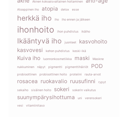
akne
anti-age
Aknen kokoaisvaltainen hoitaminen
atopia
Atooppinen iho
detox
esse
herkkä iho
iho
iho ennen ja jälkeen
ihonhoito
ihon puhdistus
ikäiho
Ikääntyvä iho
kasvohoito
juonteet
kasvovesi
kehon puhdistus
keski-ikä
Kuiva iho
maski
luonnonkosmetiikka
Maskne
POD
nukkuminen
näpyt
pigmentti
pigmenttihäiriöt
probioottinen
probioottinen hoito
proteiini
rauta-arvot
rosacea
ruokavalio
ruusufinni
rypyt
sokeri
sekaiho
sisäinen hoito
sokerin vaikutus
suunympärysihottuma
uni
verensokeri
vesi
vitamiinitaso