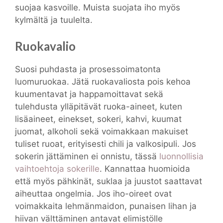
suojaa kasvoille. Muista suojata iho myös
kylmältä ja tuulelta.
Ruokavalio
Suosi puhdasta ja prosessoimatonta
luomuruokaa. Jätä ruokavaliosta pois kehoa
kuumentavat ja happamoittavat sekä
tulehdusta ylläpitävät ruoka-aineet, kuten
lisäaineet, einekset, sokeri, kahvi, kuumat
juomat, alkoholi sekä voimakkaan makuiset
tuliset ruoat, erityisesti chili ja valkosipuli. Jos
sokerin jättäminen ei onnistu, tässä
luonnollisia
vaihtoehtoja sokerille
. Kannattaa huomioida
että myös pähkinät, suklaa ja juustot saattavat
aiheuttaa ongelmia. Jos iho-oireet ovat
voimakkaita lehmänmaidon, punaisen lihan ja
hiivan välttäminen antavat elimistölle