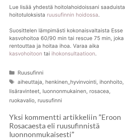
Lue lisää yhdestä hoitolahoidoissani saaduista
hoitotuloksista
ruusufinnin hoidossa
.
Suosittelen lämpimästi kokonaisvaltaista Esse
kasvohoitoa 60/90 min tai rescue 75 min, joka
rentouttaa ja hoitaa ihoa. Varaa aika
kasvohoitoon
tai
ihokonsultaatioon
.
Kategoriat
Ruusufinni
Avainsanat
aiheuttaja
,
henkinen_hyvinvointi
,
ihonhoito
,
lisäravinteet
,
luonnonmukainen
,
rosacea
,
ruokavalio
,
ruusufinni
Yksi kommentti artikkeliin ”Eroon
Rosacaesta eli ruusufinnistä
luonnonmukaisesti”