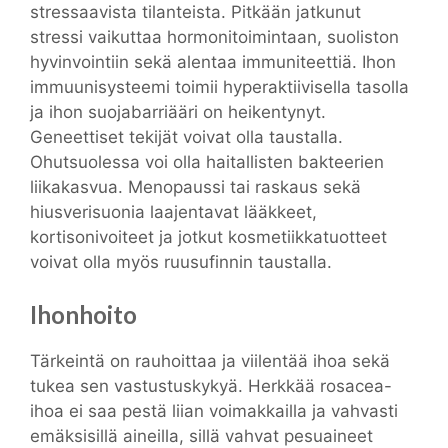
stressaavista tilanteista. Pitkään jatkunut
stressi vaikuttaa hormonitoimintaan, suoliston
hyvinvointiin sekä alentaa immuniteettiä. Ihon
immuunisysteemi toimii hyperaktiivisella tasolla
ja ihon suojabarriääri on heikentynyt.
Geneettiset tekijät voivat olla taustalla.
Ohutsuolessa voi olla haitallisten bakteerien
liikakasvua. Menopaussi tai raskaus sekä
hiusverisuonia laajentavat lääkkeet,
kortisonivoiteet ja jotkut kosmetiikkatuotteet
voivat olla myös ruusufinnin taustalla.
Ihonhoito
Tärkeintä on rauhoittaa ja viilentää ihoa sekä
tukea sen vastustuskykyä. Herkkää rosacea-
ihoa ei saa pestä liian voimakkailla ja vahvasti
emäksisillä aineilla, sillä vahvat pesuaineet