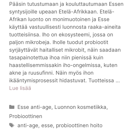
Pääsin tutustumaan ja kouluttautumaan Essen
syntysijoille upeaan Etelä-Afrikkaan. Etelä-
Afrikan luonto on monimuotoinen ja Esse
käyttää vastuullisesti luonnosta raaka-aineita
tuotteisiinsa. Iho on ekosysteemi, jossa on
paljon mikrobeja. Iholle tuodut probiootit
syrjäyttävät haitalliset mikrobit, näin saadaan
tasapainotettua ihoa niin pienissä kuin
haastellisemmissakin iho-ongelmissa, kuten
akne ja ruusufinni. Näin myös ihon
ikääntymisprosessit hidastuvat. Tuotteissa …
Lue lisää
Kategoriat
Esse anti-age
,
Luonnon kosmetiikka
,
Probioottinen
Avainsanat
anti-age
,
esse
,
probioottinen hoito