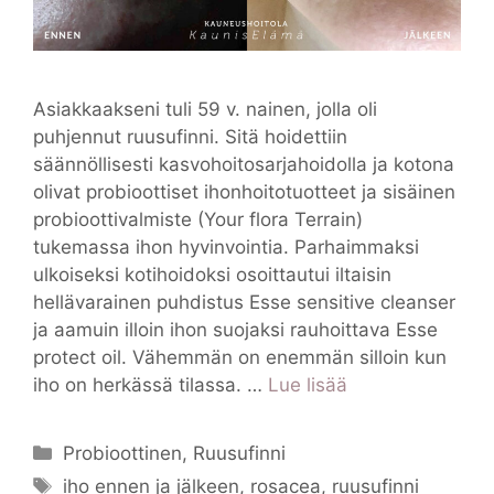
Asiakkaakseni tuli 59 v. nainen, jolla oli
puhjennut ruusufinni. Sitä hoidettiin
säännöllisesti kasvohoitosarjahoidolla ja kotona
olivat probioottiset ihonhoitotuotteet ja sisäinen
probioottivalmiste (Your flora Terrain)
tukemassa ihon hyvinvointia. Parhaimmaksi
ulkoiseksi kotihoidoksi osoittautui iltaisin
hellävarainen puhdistus Esse sensitive cleanser
ja aamuin illoin ihon suojaksi rauhoittava Esse
protect oil. Vähemmän on enemmän silloin kun
iho on herkässä tilassa. …
Lue lisää
Kategoriat
Probioottinen
,
Ruusufinni
Avainsanat
iho ennen ja jälkeen
,
rosacea
,
ruusufinni