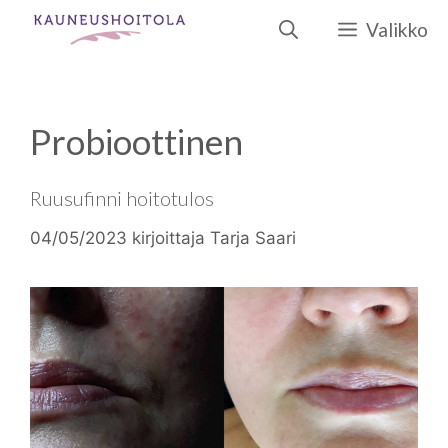
Siirry
Valikko
sisältöön
Probioottinen
Ruusufinni hoitotulos
04/05/2023
kirjoittaja
Tarja Saari