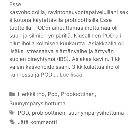
Esse
kasvohoidoilla, ravintoneuvontapalveluillani sek
ä kotona käytettävillä probioottisilla Esse
tuotteilla. POD:n aiheuttamaa ihottumaa oli
suun ja silmien ympärillä. Kiusallinen POD oli
ollut iholla kolmisen kuukautta. Asiakkaalla oli
lisäksi stressaava elämänvaihe ja ärtyvän
suolen oireyhtymä (IBS). Asiakas kävi n. 1 kk
välein kasvohoidoissani. 3 kk kuluttua iho oli
kunnossa ja POD …
Lue lisää
Kategoriat
Herkkä iho
,
Pod
,
Probioottinen
,
Suunympärysihottuma
Avainsanat
POD
,
probioottinen
,
suunympärysihottuma
Jätä kommentti