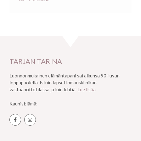
vesi
vitamiinitaso
TARJAN TARINA
Luonnonmukainen elämäntapani sai alkunsa 90-luvun
loppupuolella. Istuin lapsettomuusklinikan
vastaanottotilassa ja luin lehtiä.
Lue lisää
KaunisElämä: