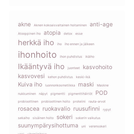
akne
anti-age
Aknen kokoaisvaltainen hoitaminen
atopia
Atooppinen iho
detox
esse
herkkä iho
iho
iho ennen ja jälkeen
ihonhoito
ihon puhdistus
ikäiho
Ikääntyvä iho
kasvohoito
juonteet
kasvovesi
kehon puhdistus
keski-ikä
Kuiva iho
maski
luonnonkosmetiikka
Maskne
POD
nukkuminen
näpyt
pigmentti
pigmenttihäiriöt
probioottinen
probioottinen hoito
proteiini
rauta-arvot
rosacea
ruokavalio
ruusufinni
rypyt
sokeri
sekaiho
sisäinen hoito
sokerin vaikutus
suunympärysihottuma
uni
verensokeri