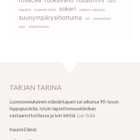
rosacea
ruokavalio
ruusufinni
rypyt
sokeri
sekaiho
sisäinen hoito
sokerin vaikutus
suunympärysihottuma
uni
verensokeri
vesi
vitamiinitaso
TARJAN TARINA
Luonnonmukainen elämäntapani sai alkunsa 90-luvun
loppupuolella. Istuin lapsettomuusklinikan
vastaanottotilassa ja luin lehtiä.
Lue lisää
KaunisElämä: