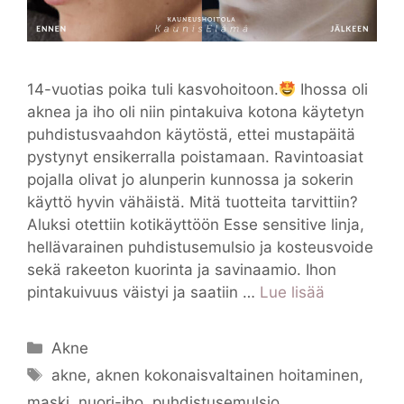
14-vuotias poika tuli kasvohoitoon.
Ihossa oli
aknea ja iho oli niin pintakuiva kotona käytetyn
puhdistusvaahdon käytöstä, ettei mustapäitä
pystynyt ensikerralla poistamaan. Ravintoasiat
pojalla olivat jo alunperin kunnossa ja sokerin
käyttö hyvin vähäistä. Mitä tuotteita tarvittiin?
Aluksi otettiin kotikäyttöön Esse sensitive linja,
hellävarainen puhdistusemulsio ja kosteusvoide
sekä rakeeton kuorinta ja savinaamio. Ihon
pintakuivuus väistyi ja saatiin …
Lue lisää
Kategoriat
Akne
Avainsanat
akne
,
aknen kokonaisvaltainen hoitaminen
,
maski
,
nuori-iho
,
puhdistusemulsio