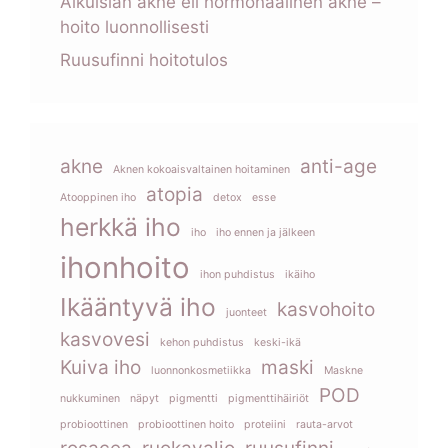
Aikuisiän akne eli hormonaalinen akne –
hoito luonnollisesti
Ruusufinni hoitotulos
akne
anti-age
Aknen kokoaisvaltainen hoitaminen
atopia
Atooppinen iho
detox
esse
herkkä iho
iho
iho ennen ja jälkeen
ihonhoito
ihon puhdistus
ikäiho
Ikääntyvä iho
kasvohoito
juonteet
kasvovesi
kehon puhdistus
keski-ikä
Kuiva iho
maski
luonnonkosmetiikka
Maskne
POD
nukkuminen
näpyt
pigmentti
pigmenttihäiriöt
probioottinen
probioottinen hoito
proteiini
rauta-arvot