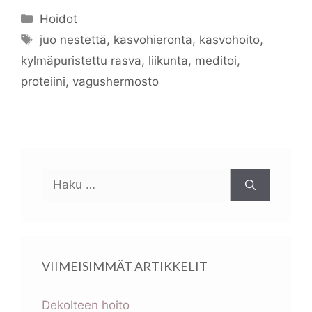
Kategoriat
Hoidot
Avainsanat
juo nestettä
,
kasvohieronta
,
kasvohoito
,
kylmäpuristettu rasva
,
liikunta
,
meditoi
,
proteiini
,
vagushermosto
Haku:
VIIMEISIMMÄT ARTIKKELIT
Dekolteen hoito