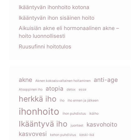
Ikääntyvän ihonhoito kotona
Ikääntyvän ihon sisäinen hoito
Aikuisiän akne eli hormonaalinen akne –
hoito luonnollisesti
Ruusufinni hoitotulos
akne
anti-age
Aknen kokoaisvaltainen hoitaminen
atopia
Atooppinen iho
detox
esse
herkkä iho
iho
iho ennen ja jälkeen
ihonhoito
ihon puhdistus
ikäiho
Ikääntyvä iho
kasvohoito
juonteet
kasvovesi
kehon puhdistus
keski-ikä