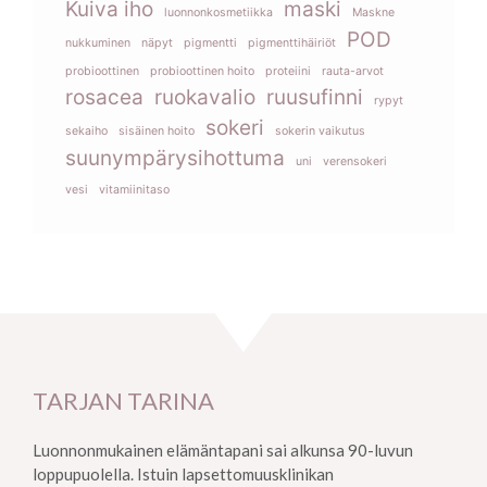
Kuiva iho
maski
luonnonkosmetiikka
Maskne
POD
nukkuminen
näpyt
pigmentti
pigmenttihäiriöt
probioottinen
probioottinen hoito
proteiini
rauta-arvot
rosacea
ruokavalio
ruusufinni
rypyt
sokeri
sekaiho
sisäinen hoito
sokerin vaikutus
suunympärysihottuma
uni
verensokeri
vesi
vitamiinitaso
TARJAN TARINA
Luonnonmukainen elämäntapani sai alkunsa 90-luvun
loppupuolella. Istuin lapsettomuusklinikan